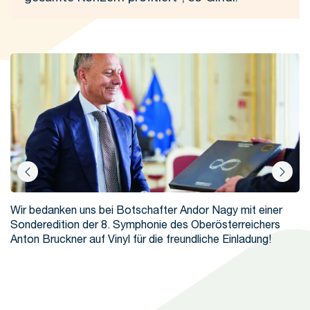
ns
Wir bedanken uns bei Botschafter Andor Nagy mit einer
B
n
Sonderedition der 8. Symphonie des Oberösterreichers
de
Anton Bruckner auf Vinyl für die freundliche Einladung!
se
g
s
z