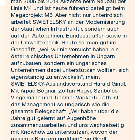
man 2006 bis 2014 Akzente beim Neubau der
Linie M4 und ist heute führend beteiligt beim
Megaprojekt M3. Aber nicht nur unterirdisch
arbeitet SWIETELSKY an der Modernisierung
der staatlichen Infrastruktur, sondern auch
auf den Autobahnen, Bundesstraßen sowie in
der Umwelttechnik. Heute sei man gut im
Geschäft, „weil wir nie versucht haben, ein
österreichisches Unternehmen in Ungarn
aufzubauen, sondern ein ungarisches
Unternehmen dabei unterstützen wollten, sich
eigenständig zu entwickeln“, meint
SWIETELSKY-Auslandsvorstand Harald Gindl.
Mit Arpad Bognar, Zoltan Hegyi, Szabolcs
Vingelmann und Tihamér Vadkerti-Tóth ist
das Management so ungarisch wie die
gesamte Belegschaft. „Wir haben über die
Jahre gut gelernt auf Augenhöhe
zusammenzuarbeiten und uns wechselseitig
mit Knowhow zu unterstützen, wovon der
gesamte Konzern profitiert“, so Gindl.