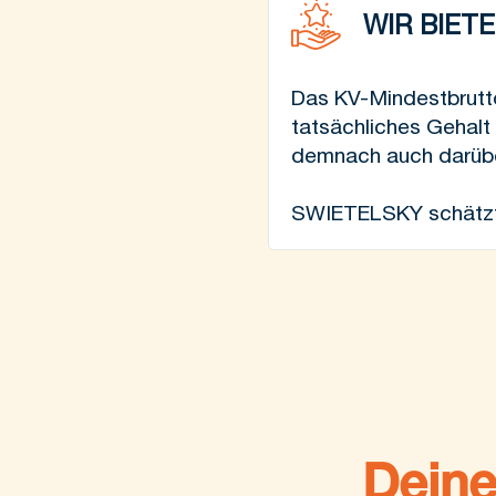
WIR BIET
Das KV-Mindestbruttog
tatsächliches Gehalt
demnach auch darübe
SWIETELSKY schätzt 
Deine